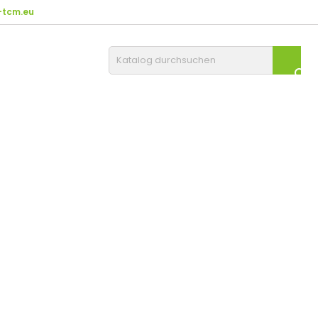
tcm.eu
