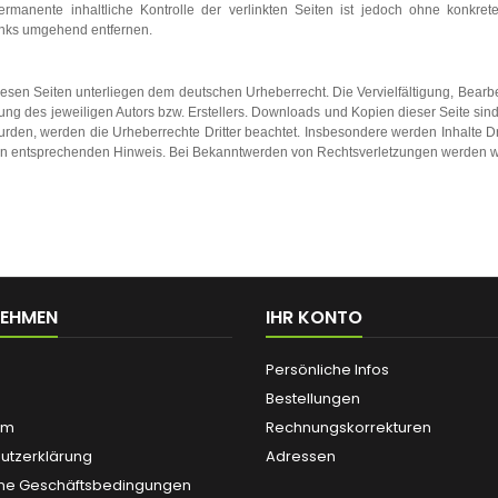
rmanente inhaltliche Kontrolle der verlinkten Seiten ist jedoch ohne konkret
inks umgehend entfernen.
diesen Seiten unterliegen dem deutschen Urheberrecht. Die Vervielfältigung, Bearb
g des jeweiligen Autors bzw. Erstellers. Downloads und Kopien dieser Seite sind 
 wurden, werden die Urheberrechte Dritter beachtet. Insbesondere werden Inhalte Dr
en entsprechenden Hinweis. Bei Bekanntwerden von Rechtsverletzungen werden wi
NEHMEN
IHR KONTO
Persönliche Infos
Bestellungen
um
Rechnungskorrekturen
utzerklärung
Adressen
ne Geschäftsbedingungen