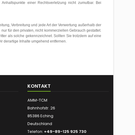
e Anhaltspunkte einer Rechtsverletzung nicht zumutbar. Bei
eitung, Verbreitung und jede Art der Verwertung außerhalb der
nur für den privaten, nicht kommerziellen Gebrauch gestattet.
itter als solche gekennzeichnet. Sollten Sie trotzdem auf eine
r derartige Inhalte umgehend entfernen.
KONTAKT
AMM-TCM
Bahnhofstr. 26
85386 Eching
Deutschland
Telefon:
+49-89-125 925 730