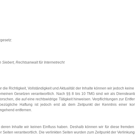
gesetz:
Siebert, Rechtsanwalt für Internetrecht
 Für die Richtigkeit, Vollständigkeit und Aktualität der Inhalte können wir jedoch 
meinen Gesetzen verantwortlich. Nach §§ 8 bis 10 TMG sind wir als Diensteanbiet
schen, die auf eine rechtswidrige Tätigkeit hinweisen. Verpflichtungen zur Entf
bezügliche Haftung ist jedoch erst ab dem Zeitpunkt der Kenntnis einer ko
umgehend entfernen.
f deren Inhalte wir keinen Einfluss haben. Deshalb können wir für diese fremde
 der Seiten verantwortlich. Die verlinkten Seiten wurden zum Zeitpunkt der Verlinku