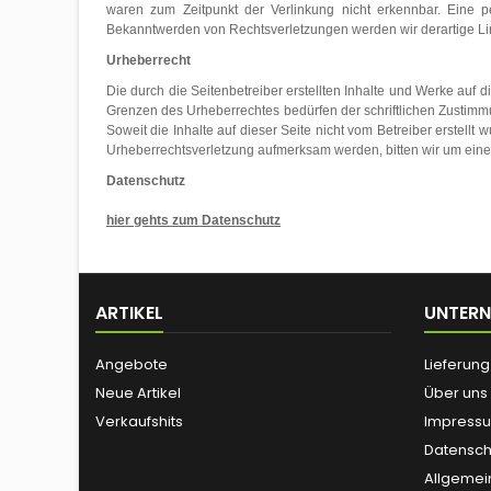
waren zum Zeitpunkt der Verlinkung nicht erkennbar. Eine pe
Bekanntwerden von Rechtsverletzungen werden wir derartige L
Urheberrecht
Die durch die Seitenbetreiber erstellten Inhalte und Werke auf 
Grenzen des Urheberrechtes bedürfen der schriftlichen Zustimmun
Soweit die Inhalte auf dieser Seite nicht vom Betreiber erstellt
Urheberrechtsverletzung aufmerksam werden, bitten wir um ein
Datenschutz
hier gehts zum Datenschutz
ARTIKEL
UNTER
Angebote
Lieferung
Neue Artikel
Über uns
Verkaufshits
Impress
Datensch
Allgemei