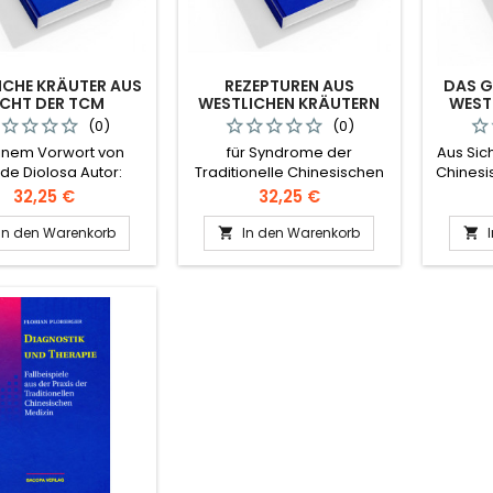
ICHE KRÄUTER AUS
REZEPTUREN AUS
DAS G
ICHT DER TCM
WESTLICHEN KRÄUTERN
ESTL
(0)
(0)
einem Vorwort von
für Syndrome der
Aus Sich
de Diolosa Autor:
Traditionelle Chinesischen
Chinesi
orian Ploberger
MedizinAutor: Florian
Fl
Preis
Preis
32,25 €
32,25 €
Ploberger
In den Warenkorb
In den Warenkorb

