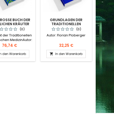
ROSSE BUCH DER W
GRUNDLAGEN DER
ICHEN KRÄUTER
TRADITIONELLEN
CHINESISCHEN MEDIZIN
(0)
(0)
t der Traditionellen
Autor: Florian Ploberger
schen MedizinAutor:
orian Ploberger
Preis
Preis
76,74 €
32,25 €
In den Warenkorb
In den Warenkorb
