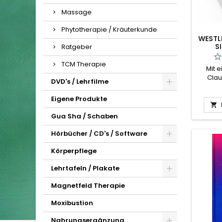
Massage
Phytotherapie / Kräuterkunde
WESTL
S
Ratgeber
TCM Therapie
Mit 
Clau
DVD's / Lehrfilme
Fl
Eigene Produkte

Gua Sha / Schaben
Hörbücher / CD's / Software
Körperpflege
Lehrtafeln / Plakate
Magnetfeld Therapie
Moxibustion
Nahrungsergänzung