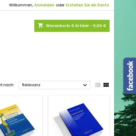
Willkommen,
Anmelden
oder
Erstellen Sie ein Konto
shopping_cart
Warenkorb:
0
Artikel - 0,00 €



rt nach:
Relevanz