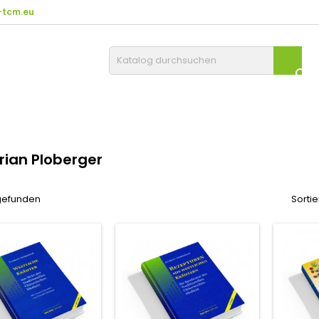
tcm.eu

orian Ploberger
 gefunden
Sortie