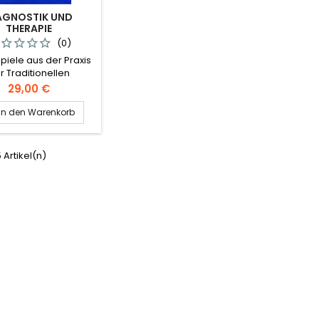
AGNOSTIK UND
THERAPIE
(0)
spiele aus der Praxis
r Traditionellen
schen MedizinAutor:
Preis
29,00 €
orian Ploberger
In den Warenkorb
5 Artikel(n)