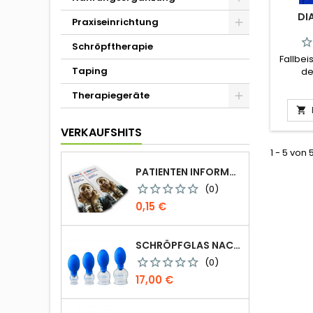
DI
Praxiseinrichtung
Schröpftherapie
Fallbei
Taping
de
Chinesi
Therapiegeräte
Fl

VERKAUFSHITS
1 - 5 von 
PATIENTEN INFORMATION FALTBLATT DIN-LANG
(0)
Preis
0,15 €
SCHRÖPFGLAS NACH CELIK MIT VENTILBALL
(0)
Preis
17,00 €