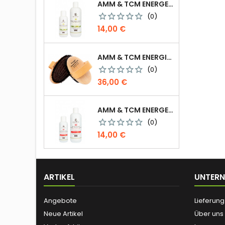
AMM & TCM ENERGETISIERTES ÖL - BIO-SESAM MIT ROSMARIN/BEIFUSS
(0)
Preis
14,00 €
AMM & TCM ENERGIE IONEN BÜRSTE
(0)
Preis
36,00 €
AMM & TCM ENERGETISIERTES ÖL - OLIVE MIT BLUTORANGE
(0)
Preis
14,00 €
ARTIKEL
UNTER
Angebote
Lieferung
Neue Artikel
Über uns