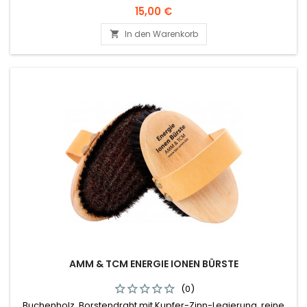
Preis
15,00 €
In den Warenkorb

AMM & TCM ENERGIE IONEN BÜRSTE
(0)
Buchenholz, Borstendraht mit Kupfer-Zinn-Legierung, reine