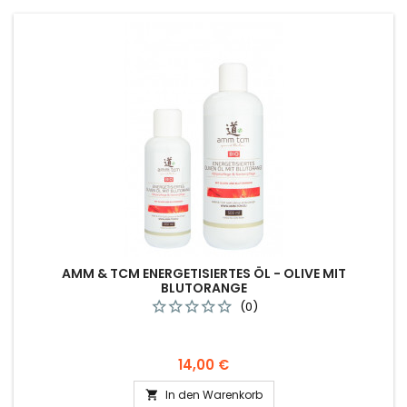
AMM & TCM ENERGETISIERTES ÖL - OLIVE MIT
BLUTORANGE
(0)
Preis
14,00 €
In den Warenkorb
