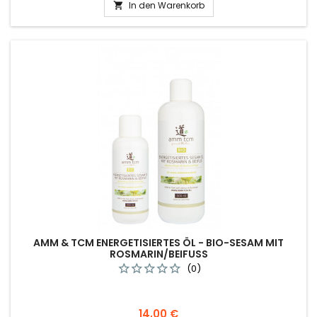
In den Warenkorb

AMM & TCM ENERGETISIERTES ÖL - BIO-SESAM MIT
ROSMARIN/BEIFUSS
(0)
Preis
14,00 €