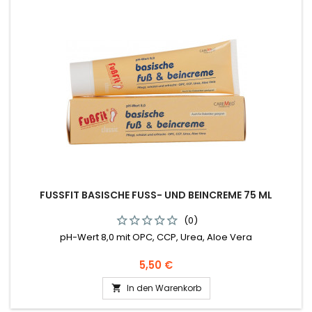
FUSSFIT BASISCHE FUSS- UND BEINCREME 75 ML
(0)
pH-Wert 8,0 mit OPC, CCP, Urea, Aloe Vera
Preis
5,50 €
In den Warenkorb
