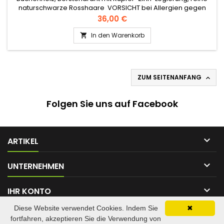
naturschwarze Rosshaare VORSICHT bei Allergien gegen
Kupfer / Zinn
Preis
36,00 €
In den Warenkorb

ZUM SEITENANFANG

Folgen Sie uns auf Facebook

ARTIKEL

UNTERNEHMEN

IHR KONTO
Diese Website verwendet Cookies. Indem Sie
✖

KONTAKT
fortfahren, akzeptieren Sie die Verwendung von