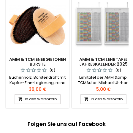
AMM & TCM ENERGIE IONEN
AMM & TCM LEHRTAFEL
BÜRSTE
JAHRESKALENDER 2025
UND 2026
(0)
(0)
Buchenholz, Borstendraht mit
Lehrtafel der AMM &amp;
Kupfer-Zinn-Legierung, reine
TCMAutor: Michael Uhrhan
naturschwarze Rosshaare
Preis
Preis
36,00 €
5,00 €
VORSICHT bei Allergien
gegen Kupfer / Zinn
In den Warenkorb
In den Warenkorb


Folgen Sie uns auf Facebook