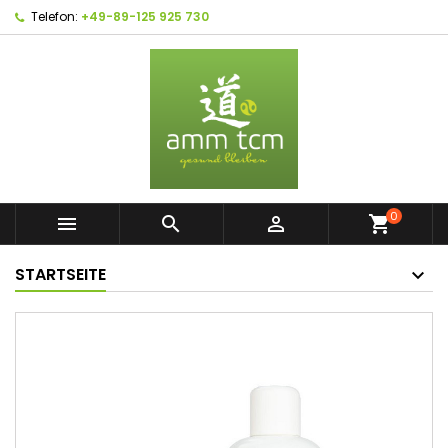
Telefon:
+49-89-125 925 730
0



shopping_cart
STARTSEITE