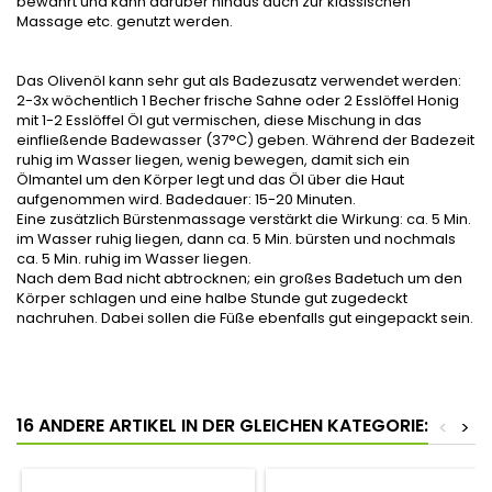
bewährt und kann darüber hinaus auch zur klassischen
Massage etc. genutzt werden.
Das Olivenöl kann sehr gut als Badezusatz verwendet werden:
2-3x wöchentlich 1 Becher frische Sahne oder 2 Esslöffel Honig
mit 1-2 Esslöffel Öl gut vermischen, diese Mischung in das
einfließende Badewasser (37°C) geben. Während der Badezeit
ruhig im Wasser liegen, wenig bewegen, damit sich ein
Ölmantel um den Körper legt und das Öl über die Haut
aufgenommen wird. Badedauer: 15-20 Minuten.
Eine zusätzlich Bürstenmassage verstärkt die Wirkung: ca. 5 Min.
im Wasser ruhig liegen, dann ca. 5 Min. bürsten und nochmals
ca. 5 Min. ruhig im Wasser liegen.
Nach dem Bad nicht abtrocknen; ein großes Badetuch um den
Körper schlagen und eine halbe Stunde gut zugedeckt
nachruhen. Dabei sollen die Füße ebenfalls gut eingepackt sein.
16 ANDERE ARTIKEL IN DER GLEICHEN KATEGORIE:
<
>