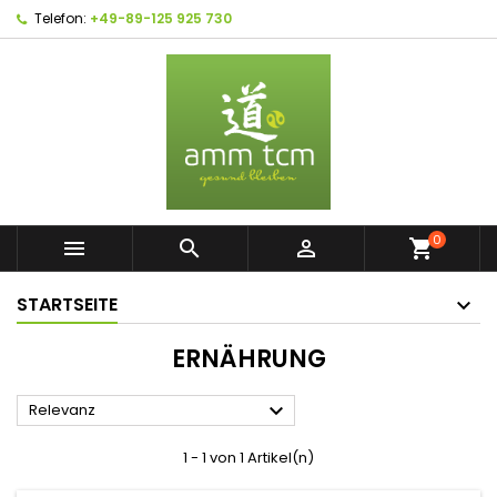
Telefon:
+49-89-125 925 730
0



shopping_cart
STARTSEITE
ERNÄHRUNG

Relevanz
1 - 1 von 1 Artikel(n)