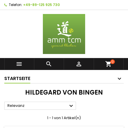
Telefon:
+49-89-125 925 730
0



shopping_cart
STARTSEITE
HILDEGARD VON BINGEN

Relevanz
1 - 1 von 1 Artikel(n)