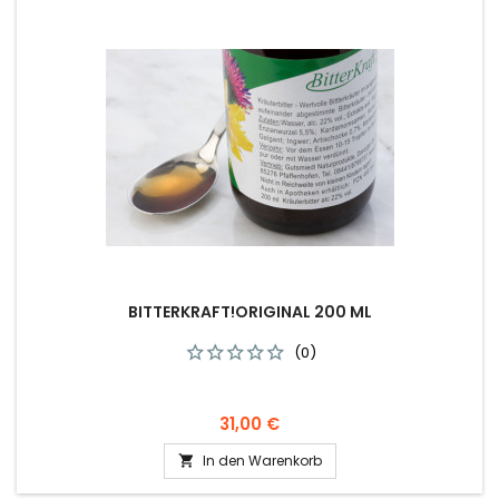
BITTERKRAFT!ORIGINAL 200 ML
(0)
Preis
31,00 €
In den Warenkorb
