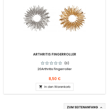
ARTHRITIS FINGERROLLER
(0)
20Arthritis Fingerroller
Preis
8,50 €
In den Warenkorb

ZUM SEITENANFANG
