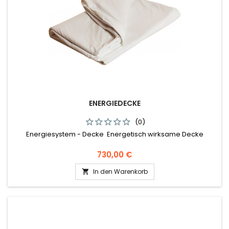
ENERGIEDECKE
(0)
Energiesystem - Decke Energetisch wirksame Decke
Preis
730,00 €
In den Warenkorb
