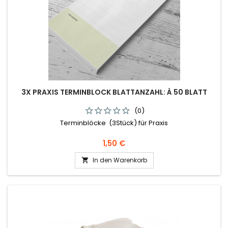
3X PRAXIS TERMINBLOCK BLATTANZAHL: À 50 BLATT
(0)
Terminblöcke (3Stück) für Praxis
Preis
1,50 €
In den Warenkorb
