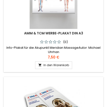
AMM & TCM WERBE-PLAKAT DIN A3
(0)
Info-Plakat für die Akupunkt Meridian MassageAutor: Michael
Uhrhan
Preis
7,50 €
In den Warenkorb
