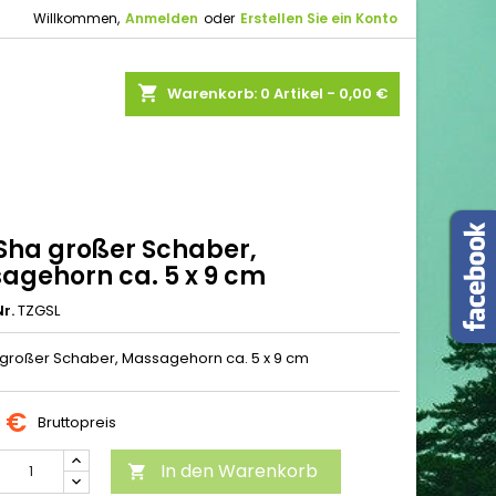
Willkommen,
Anmelden
oder
Erstellen Sie ein Konto
shopping_cart
Warenkorb:
0
Artikel - 0,00 €
Sha großer Schaber,
agehorn ca. 5 x 9 cm
r.
TZGSL
großer Schaber, Massagehorn ca. 5 x 9 cm
0 €
Bruttopreis
In den Warenkorb
