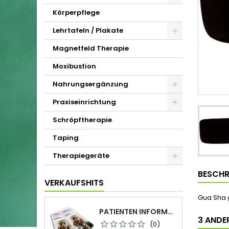
Körperpflege
Lehrtafeln / Plakate
Magnetfeld Therapie
Moxibustion
Nahrungsergänzung
Praxiseinrichtung
Schröpftherapie
Taping
Therapiegeräte
BESCHR
VERKAUFSHITS
Gua Sha 
PATIENTEN INFORMATION FALTBLATT DIN-LANG
3 ANDER
(0)