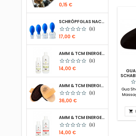
Preis
0,15 €
SCHRÖPFGLAS NACH CELIK MIT VENTILBALL
(0)
Preis
17,00 €
AMM & TCM ENERGETISIERTES ÖL - BIO-SESAM MIT ROSMARIN/BEIFUSS
(0)
Preis
14,00 €
GUA 
CHABE
A
AMM & TCM ENERGIE IONEN BÜRSTE
Gua Sh
(0)
Massag
Preis
36,00 €

AMM & TCM ENERGETISIERTES ÖL - OLIVE MIT BLUTORANGE
(0)
Preis
14,00 €