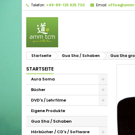
Telefon:
+49-89-125 925 730
Email:
office@amm-
Startseite
Gua Sha / Schaben
Gua Sha gro
STARTSEITE
Aura Soma
Bücher
DVD's / Lehrfilme
Eigene Produkte
Gua Sha / Schaben
Hörbücher / CD's / Software