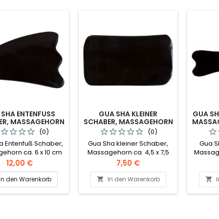
SHA ENTENFUSS S
GUA SHA KLEINER
GUA SH
R, MASSAGEHORN C
SCHABER, MASSAGEHORN
MASSAG
. 6 X 10 CM
CA. 4,5 X 7,5 CM
(0)
(0)
a Entenfuß Schaber,
Gua Sha kleiner Schaber,
Gua S
ehorn ca. 6 x 10 cm
Massagehorn ca. 4,5 x 7,5
Massage
cm
Preis
Preis
12,00 €
7,50 €
In den Warenkorb
In den Warenkorb

