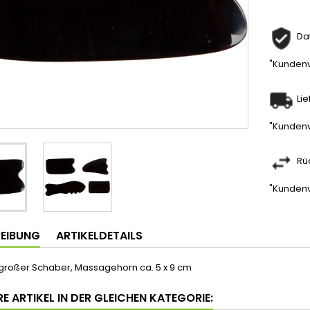
Da
"Kundenv
Li
"Kundenv
Rü
"Kundenv
EIBUNG
ARTIKELDETAILS
großer Schaber, Massagehorn ca. 5 x 9 cm
E ARTIKEL IN DER GLEICHEN KATEGORIE: