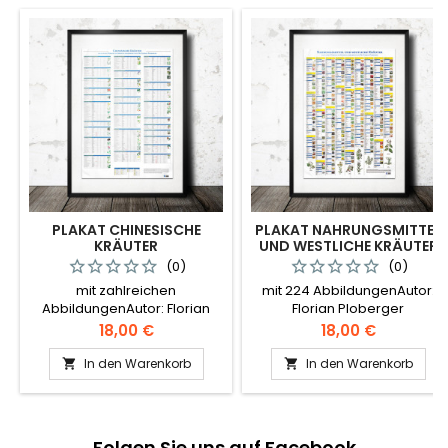
PLAKAT CHINESISCHE
PLAKAT NAHRUNGSMITTEL
KRÄUTER
UND WESTLICHE KRÄUTER
(0)
(0)
mit zahlreichen
mit 224 AbbildungenAutor:
AbbildungenAutor: Florian
Florian Ploberger
Ploberger
Preis
Preis
18,00 €
18,00 €
In den Warenkorb
In den Warenkorb


Folgen Sie uns auf Facebook