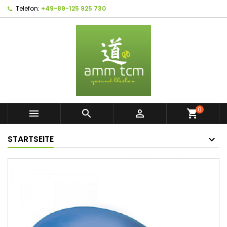
Telefon:
+49-89-125 925 730
0



shopping_cart
STARTSEITE