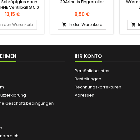
z Schröpfglas nach
20Arthritis Fingerroller
Wärme
HNE Ventilball Ø 5,0
cm
Preis
Preis
13,15 €
8,50 €
In den Warenkorb
In den Warenkorb


NEHMEN
IHR KONTO
Persönliche Infos
Bestellungen
um
Rechnungskorrekturen
utzerklärung
Adressen
ne Geschäftsbedingungen
n
enbereich