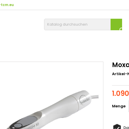
tcm.eu

Moxa
Artikel-N
1.09
Menge
Da