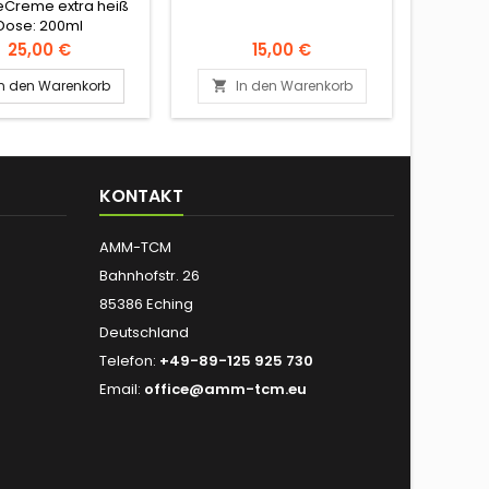
Creme extra heiß
Energi
Dose: 200ml
Energ
Preis
Preis
25,00 €
15,00 €
In den Warenkorb
In den Warenkorb
I


KONTAKT
AMM-TCM
Bahnhofstr. 26
85386 Eching
Deutschland
Telefon:
+49-89-125 925 730
Email:
office@amm-tcm.eu