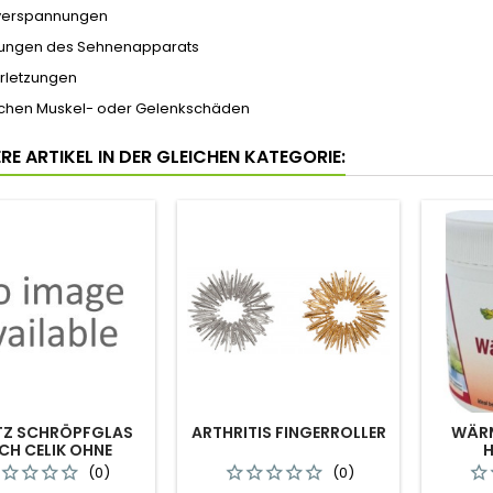
verspannungen
kungen des Sehnenapparats
erletzungen
schen Muskel- oder Gelenkschäden
RE ARTIKEL IN DER GLEICHEN KATEGORIE:
TZ SCHRÖPFGLAS
ARTHRITIS FINGERROLLER
WÄRM
CH CELIK OHNE
H
TILBALL 5,0 CM
(0)
(0)