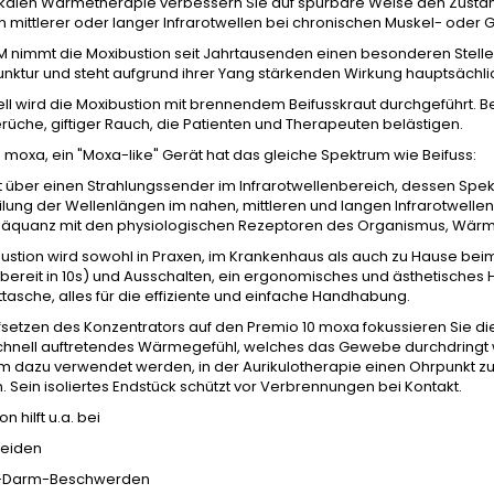
lokalen Wärmetherapie verbessern Sie auf spürbare Weise den Zusta
 mittlerer oder langer Infrarotwellen bei chronischen Muskel- oder
CM nimmt die Moxibustion seit Jahrtausenden einen besonderen Stell
unktur und steht aufgrund ihrer Yang stärkenden Wirkung hauptsächl
ell wird die Moxibustion mit brennendem Beifusskraut durchgeführt. 
rüche, giftiger Rauch, die Patienten und Therapeuten belästigen.
 moxa, ein "Moxa-like" Gerät hat das gleiche Spektrum wie Beifuss:
gt über einen Strahlungssender im Infrarotwellenbereich, dessen Sp
ilung der Wellenlängen im nahen, mittleren und langen Infrarotwell
däquanz mit den physiologischen Rezeptoren des Organismus, Wärme
ustion wird sowohl in Praxen, im Krankenhaus als auch zu Hause beim 
bereit in 10s) und Ausschalten, ein ergonomisches und ästhetisches H
tasche, alles für die effiziente und einfache Handhabung.
setzen des Konzentrators auf den Premio 10 moxa fokussieren Sie die 
zschnell auftretendes Wärmegefühl, welches das Gewebe durchdringt 
dazu verwendet werden, in der Aurikulotherapie einen Ohrpunkt zu s
n. Sein isoliertes Endstück schützt vor Verbrennungen bei Kontakt.
n hilft u.a. bei
leiden
-Darm-Beschwerden