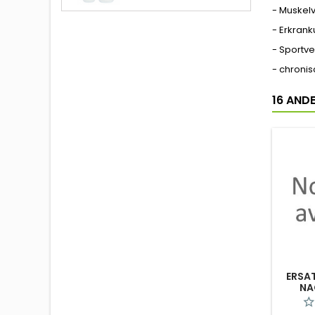
- Muskel
- Erkran
- Sportv
- chroni
16 ANDE
ERSA
NA
VEN