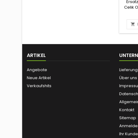
Ersat
Celik O

ARTIKEL
UNTER
Angebote
Lieferung
Neue Artikel
Über uns
Verkaufshits
Impress
Datensch
Allgemei
Kontakt
Sitemap
Anmelde
Ihr Kund