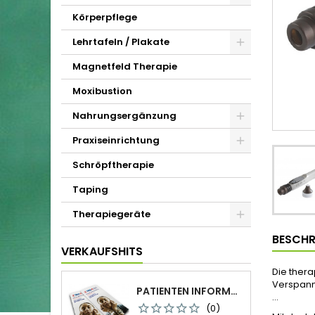
Körperpflege
Lehrtafeln / Plakate
Magnetfeld Therapie
Moxibustion
Nahrungsergänzung
Praxiseinrichtung
Schröpftherapie
Taping
Therapiegeräte
BESCHR
VERKAUFSHITS
Die thera
Verspann
PATIENTEN INFORMATION FALTBLATT DIN-LANG
...
(0)