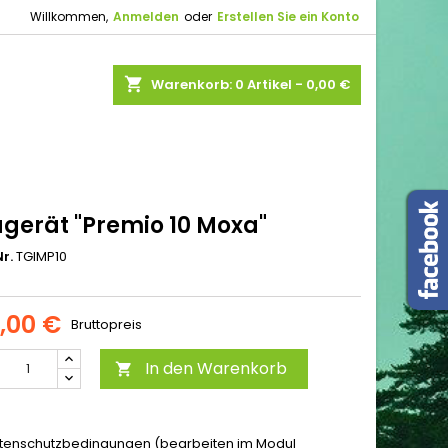
Willkommen,
Anmelden
oder
Erstellen Sie ein Konto
shopping_cart
Warenkorb:
0
Artikel - 0,00 €
gerät "Premio 10 Moxa"
r.
TGIMP10
0,00 €
Bruttopreis
In den Warenkorb

tenschutzbedingungen (bearbeiten im Modul