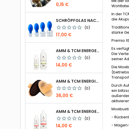
Mit der 
Preis
0,15 €
Wohltaten
In der T
die Akup
SCHRÖPFGLAS NACH CELIK MIT VENTILBALL
Tradition
(0)
starke Ge
Preis
17,00 €
Premio 10
Es verfü
AMM & TCM ENERGETISIERTES ÖL - BIO-SESAM MIT ROSMARIN/BEIFUSS
Die Verte
(0)
seiner A
Preis
14,00 €
Die Moxib
(betriebs
Transport
AMM & TCM ENERGIE IONEN BÜRSTE
Durch Auf
(0)
ein blit
Preis
36,00 €
außerdem 
aktiviere
Moxibustio
AMM & TCM ENERGETISIERTES ÖL - OLIVE MIT BLUTORANGE
- Rücken
(0)
Preis
- Magen
14,00 €