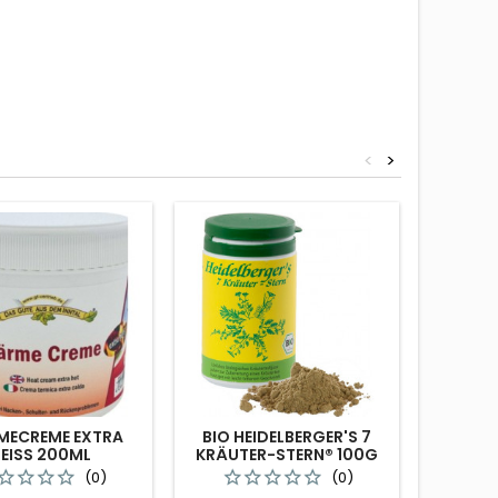
<
>
ECREME EXTRA
BIO HEIDELBERGER'S 7
EN
EISS 200ML
KRÄUTER-STERN® 100G
(0)
(0)