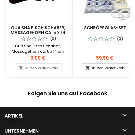
GUA SHA FISCH SCHABER,
SCHRÖPFGLAS-SET
MASSAGEHORN CA. 5 X 14
CM
(0)
(0)
Gua Sha Fisch Schaber,
Massagehorn ca. 5 x 14 cm
Preis
Preis
9,00 €
59,50 €
In den Warenkorb
In den Warenkorb


Folgen Sie uns auf Facebook

ARTIKEL

UNTERNEHMEN