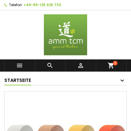
Telefon:
+49-89-125 925 730
0



shopping_cart
STARTSEITE