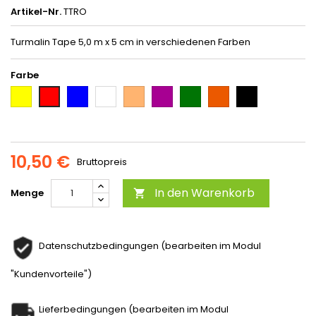
Artikel-Nr.
TTRO
Turmalin Tape 5,0 m x 5 cm in verschiedenen Farben
Farbe
gelb
blau
weiß
haut
lila
Grün
Orange
Schwarz
rot
/
violett
10,50 €
Bruttopreis
In den Warenkorb
Menge

Datenschutzbedingungen (bearbeiten im Modul
"Kundenvorteile")
Lieferbedingungen (bearbeiten im Modul